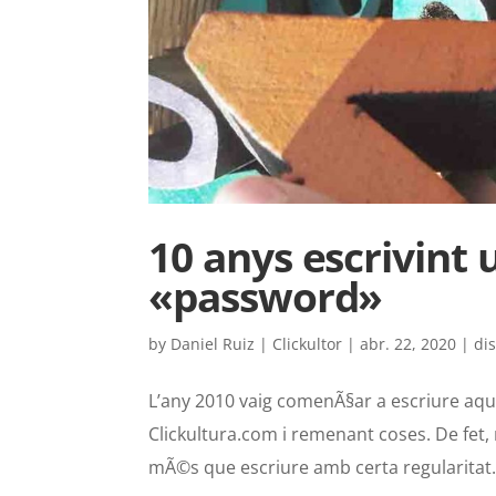
10 anys escrivint 
«password»
by
Daniel Ruiz | Clickultor
|
abr. 22, 2020
|
di
L’any 2010 vaig comenÃ§ar a escriure aques
Clickultura.com i remenant coses. De fet,
mÃ©s que escriure amb certa regularitat..