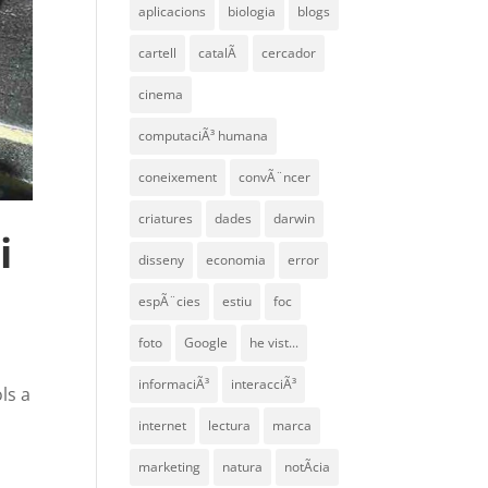
aplicacions
biologia
blogs
cartell
catalÃ
cercador
cinema
computaciÃ³ humana
coneixement
convÃ¨ncer
criatures
dades
darwin
i
disseny
economia
error
espÃ¨cies
estiu
foc
foto
Google
he vist...
informaciÃ³
interacciÃ³
ls a
internet
lectura
marca
marketing
natura
notÃ­cia