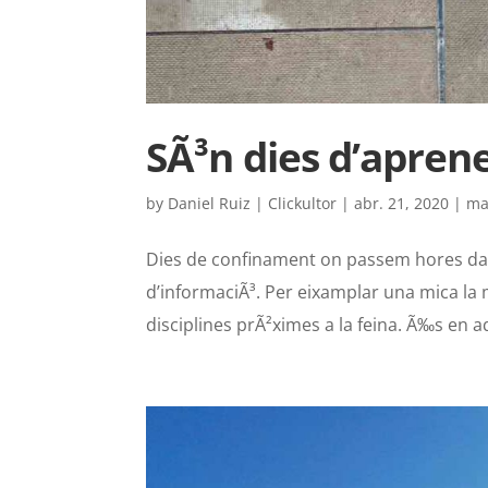
SÃ³n dies d’aprene
by
Daniel Ruiz | Clickultor
|
abr. 21, 2020
|
ma
Dies de confinament on passem hores dava
d’informaciÃ³. Per eixamplar una mica la 
disciplines prÃ²ximes a la feina. Ã‰s en a