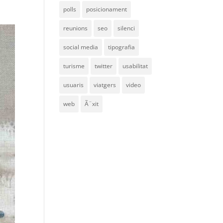
polls
posicionament
reunions
seo
silenci
social media
tipografia
turisme
twitter
usabilitat
usuaris
viatgers
video
web
Ã¨xit