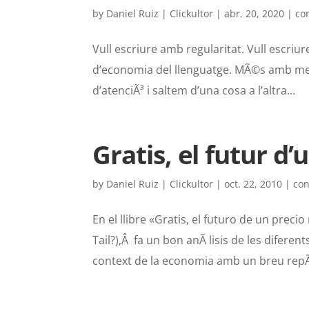
by
Daniel Ruiz | Clickultor
|
abr. 20, 2020
|
co
Vull escriure amb regularitat. Vull escriu
d’economia del llenguatge. MÃ©s amb meny
d’atenciÃ³ i saltem d’una cosa a l’altra...
Gratis, el futur d’
by
Daniel Ruiz | Clickultor
|
oct. 22, 2010
|
co
En el llibre «Gratis, el futuro de un preci
Tail?),Â fa un bon anÃ lisis de les diferen
context de la economia amb un breu repÃ 