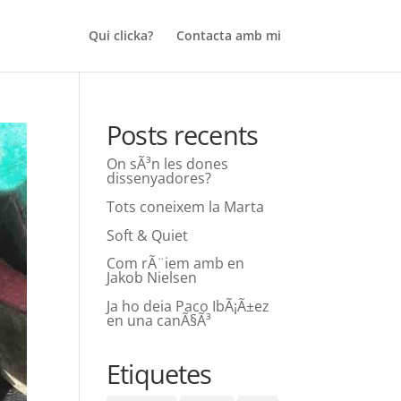
Qui clicka?
Contacta amb mi
Posts recents
On sÃ³n les dones
dissenyadores?
Tots coneixem la Marta
Soft & Quiet
Com rÃ¨iem amb en
Jakob Nielsen
Ja ho deia Paco IbÃ¡Ã±ez
en una canÃ§Ã³
Etiquetes