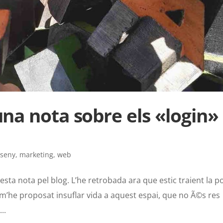
una nota sobre els «login» 
sseny
,
marketing
,
web
ta nota pel blog. L’he retrobada ara que estic traient la po
 m’he proposat insuflar vida a aquest espai, que no Ã©s res
..