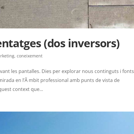
ntatges (dos inversors)
rketing
,
coneixement
nt les pantalles. Dies per explorar nous continguts i font
mirada en l’Ã mbit professional amb punts de vista de
quest context que...