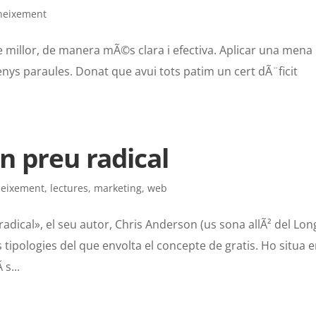
neixement
re millor, de manera mÃ©s clara i efectiva. Aplicar una mena
s paraules. Donat que avui tots patim un cert dÃ¨ficit
un preu radical
neixement
,
lectures
,
marketing
,
web
o radical», el seu autor, Chris Anderson (us sona allÃ² del Lon
ts tipologies del que envolta el concepte de gratis. Ho situa e
s...