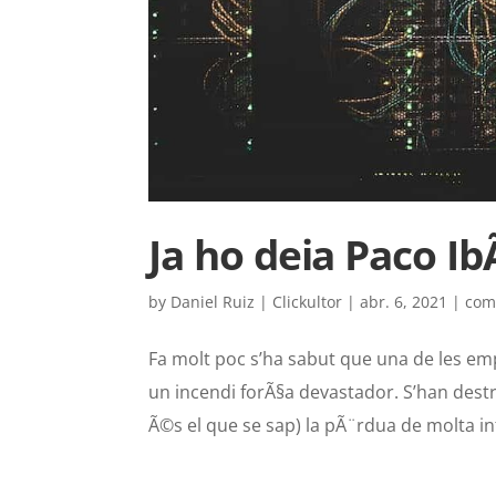
Ja ho deia Paco I
by
Daniel Ruiz | Clickultor
|
abr. 6, 2021
|
com
Fa molt poc s’ha sabut que una de les e
un incendi forÃ§a devastador. S’han destru
Ã©s el que se sap) la pÃ¨rdua de molta in