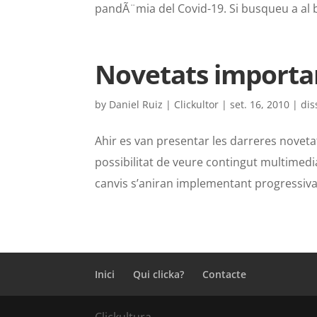
pandÃ¨mia del Covid-19. Si busqueu a al b
Novetats importan
by
Daniel Ruiz | Clickultor
|
set. 16, 2010
|
dis
Ahir es van presentar les darreres noveta
possibilitat de veure contingut multimedia
canvis s’aniran implementant progressivam
Inici
Qui clicka?
Contacte
Clickultura