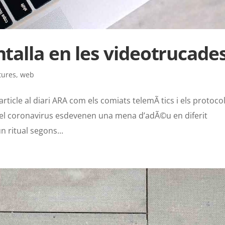
ntalla en les videotrucade
tures
,
web
rticle al diari ARA com els comiats telemÃ tics i els protoco
el coronavirus esdevenen una mena d’adÃ©u en diferit
n ritual segons...