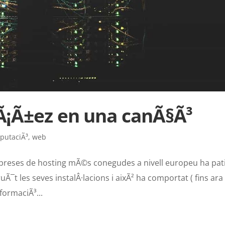
bÃ¡Ã±ez en una canÃ§Ã³
putaciÃ³
,
web
mpreses de hosting mÃ©s conegudes a nivell europeu ha pat
Ã¯t les seves instalÂ·lacions i aixÃ² ha comportat ( fins ara
formaciÃ³...