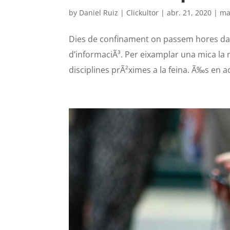
by
Daniel Ruiz | Clickultor
|
abr. 21, 2020
|
ma
Dies de confinament on passem hores dava
d’informaciÃ³. Per eixamplar una mica la 
disciplines prÃ²ximes a la feina. Ã‰s en a