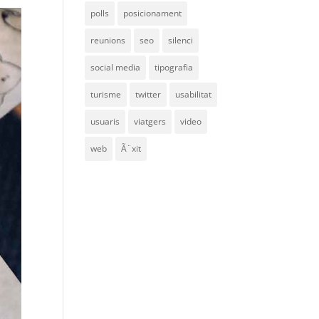
polls
posicionament
reunions
seo
silenci
social media
tipografia
turisme
twitter
usabilitat
usuaris
viatgers
video
web
Ã¨xit