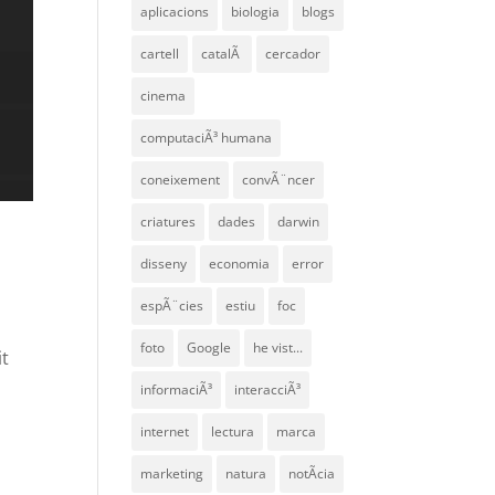
aplicacions
biologia
blogs
cartell
catalÃ
cercador
cinema
computaciÃ³ humana
coneixement
convÃ¨ncer
criatures
dades
darwin
disseny
economia
error
espÃ¨cies
estiu
foc
foto
Google
he vist...
it
informaciÃ³
interacciÃ³
internet
lectura
marca
marketing
natura
notÃ­cia