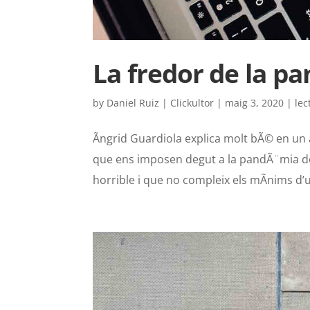
La fredor de la pa
by
Daniel Ruiz | Clickultor
|
maig 3, 2020
|
lec
Ãngrid Guardiola explica molt bÃ© en un a
que ens imposen degut a la pandÃ¨mia d
horrible i que no compleix els mÃ­nims d’u