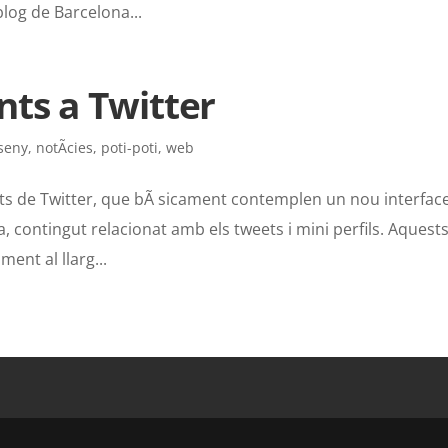
log de Barcelona...
ts a Twitter
seny
,
notÃ­cies
,
poti-poti
,
web
ts de Twitter, que bÃ sicament contemplen un nou interface
, contingut relacionat amb els tweets i mini perfils. Aquest
ent al llarg...