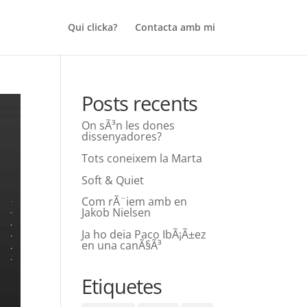
Qui clicka?
Contacta amb mi
Posts recents
On sÃ³n les dones
dissenyadores?
Tots coneixem la Marta
Soft & Quiet
Com rÃ¨iem amb en
Jakob Nielsen
Ja ho deia Paco IbÃ¡Ã±ez
en una canÃ§Ã³
Etiquetes