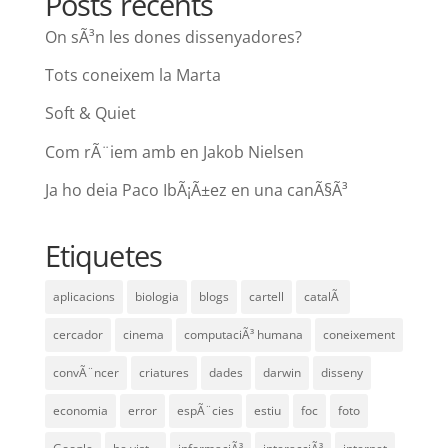
Posts recents
On sÃ³n les dones dissenyadores?
Tots coneixem la Marta
Soft & Quiet
Com rÃ¨iem amb en Jakob Nielsen
Ja ho deia Paco IbÃ¡Ã±ez en una canÃ§Ã³
Etiquetes
aplicacions
biologia
blogs
cartell
catalÃ
cercador
cinema
computaciÃ³ humana
coneixement
convÃ¨ncer
criatures
dades
darwin
disseny
economia
error
espÃ¨cies
estiu
foc
foto