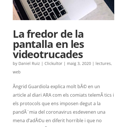
La fredor de la
pantalla en les
videotrucades
by
Daniel Ruiz | Clickultor
|
maig 3, 2020
|
lectures
,
web
Ãngrid Guardiola explica molt bÃ© en un
article al diari ARA com els comiats telemÃ tics i
els protocols que ens imposen degut a la
pandÃ¨mia del coronavirus esdevenen una
mena d’adÃ©u en diferit horrible i que no