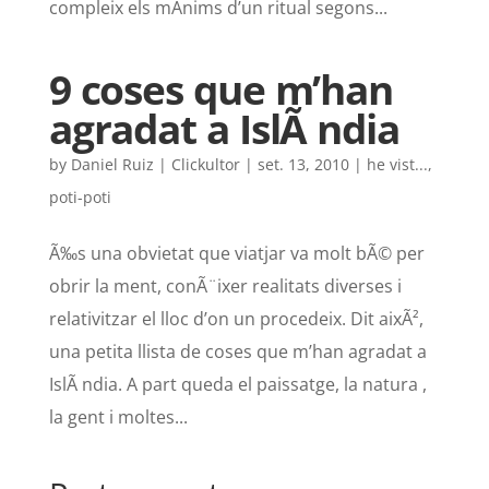
compleix els mÃ­nims d’un ritual segons...
9 coses que m’han
agradat a IslÃ ndia
by
Daniel Ruiz | Clickultor
|
set. 13, 2010
|
he vist...
,
poti-poti
Ã‰s una obvietat que viatjar va molt bÃ© per
obrir la ment, conÃ¨ixer realitats diverses i
relativitzar el lloc d’on un procedeix. Dit aixÃ²,
una petita llista de coses que m’han agradat a
IslÃ ndia. A part queda el paissatge, la natura ,
la gent i moltes...