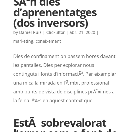
SÃ³n dies
d’aprenentatges
(dos inversors)
by
Daniel Ruiz | Clickultor
|
abr. 21, 2020
|
marketing
,
coneixement
Dies de confinament on passem hores davant
les pantalles. Dies per explorar nous
continguts i fonts d’informaciÃ³. Per eixamplar
una mica la mirada en l’Ã mbit professional
amb punts de vista de disciplines prÃ²ximes a
la feina. Ã‰s en aquest context que...
EstÃ sobrevalorat