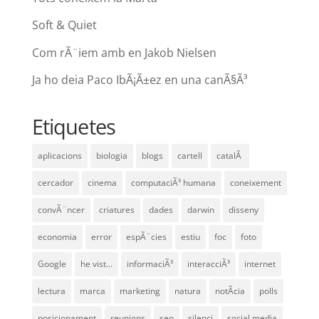
Soft & Quiet
Com rÃ¨iem amb en Jakob Nielsen
Ja ho deia Paco IbÃ¡Ã±ez en una canÃ§Ã³
Etiquetes
aplicacions
biologia
blogs
cartell
catalÃ
cercador
cinema
computaciÃ³ humana
coneixement
convÃ¨ncer
criatures
dades
darwin
disseny
economia
error
espÃ¨cies
estiu
foc
foto
Google
he vist...
informaciÃ³
interacciÃ³
internet
lectura
marca
marketing
natura
notÃ­cia
polls
posicionament
reunions
seo
silenci
social media