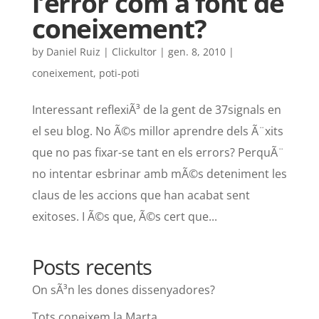
l’error com a font de
coneixement?
by
Daniel Ruiz | Clickultor
|
gen. 8, 2010
|
coneixement
,
poti-poti
Interessant reflexiÃ³ de la gent de 37signals en
el seu blog. No Ã©s millor aprendre dels Ã¨xits
que no pas fixar-se tant en els errors? PerquÃ¨
no intentar esbrinar amb mÃ©s deteniment les
claus de les accions que han acabat sent
exitoses. I Ã©s que, Ã©s cert que...
Posts recents
On sÃ³n les dones dissenyadores?
Tots coneixem la Marta