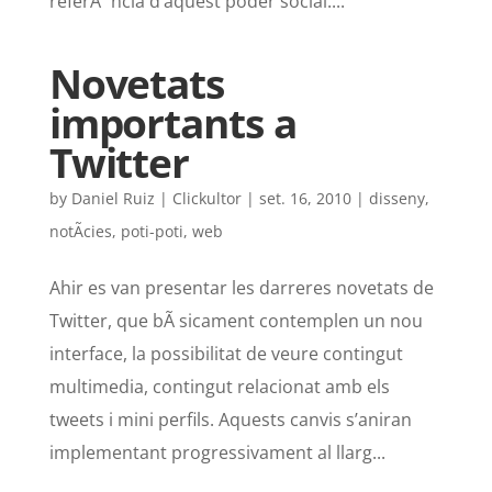
referÃ¨ncia d’aquest poder social....
Novetats
importants a
Twitter
by
Daniel Ruiz | Clickultor
|
set. 16, 2010
|
disseny
,
notÃ­cies
,
poti-poti
,
web
Ahir es van presentar les darreres novetats de
Twitter, que bÃ sicament contemplen un nou
interface, la possibilitat de veure contingut
multimedia, contingut relacionat amb els
tweets i mini perfils. Aquests canvis s’aniran
implementant progressivament al llarg...