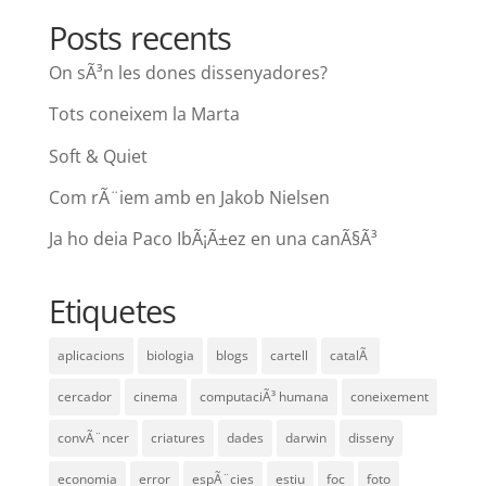
Posts recents
On sÃ³n les dones dissenyadores?
Tots coneixem la Marta
Soft & Quiet
Com rÃ¨iem amb en Jakob Nielsen
Ja ho deia Paco IbÃ¡Ã±ez en una canÃ§Ã³
Etiquetes
aplicacions
biologia
blogs
cartell
catalÃ
cercador
cinema
computaciÃ³ humana
coneixement
convÃ¨ncer
criatures
dades
darwin
disseny
economia
error
espÃ¨cies
estiu
foc
foto