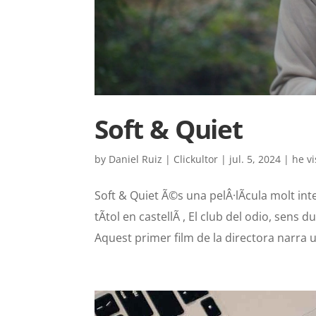
Soft & Quiet
by
Daniel Ruiz | Clickultor
|
jul. 5, 2024
|
he vi
Soft & Quiet Ã©s una pelÂ·lÃ­cula molt int
tÃ­tol en castellÃ , El club del odio, sen
Aquest primer film de la directora narra u