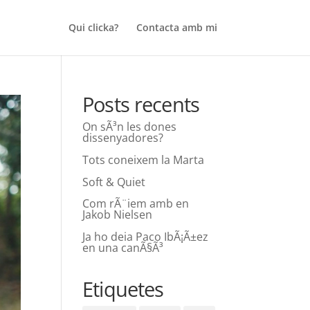
Qui clicka?
Contacta amb mi
Posts recents
On sÃ³n les dones
dissenyadores?
Tots coneixem la Marta
Soft & Quiet
Com rÃ¨iem amb en
Jakob Nielsen
Ja ho deia Paco IbÃ¡Ã±ez
en una canÃ§Ã³
Etiquetes