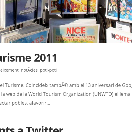
urisme 2011
neixement
,
notÃ­cies
,
poti-poti
el Turisme. Coincideix tambÃ© amb el 13 aniversari de Goo
m la web de la World Tourism Organization (UNWTO) el lema
ctar pobles, afavorir...
ts a Twitter