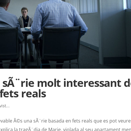
 sÃ¨rie molt interessant 
fets reals
ist...
vable Ã©s una sÃ¨rie basada en fets reals que es pot veure 
™explica la tragÃ¨dia de Marie, violada al seu apartament me