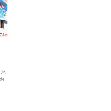
gle,
 de