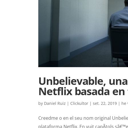
Unbelievable, una
Netflix basada en 
by
Daniel Ruiz | Clickultor
|
set. 22, 2019
|
he v
Creedme o en el seu nom original Unbelie
plataforma Netflix. En vuit capÃ­tols sâ€