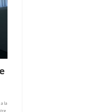
de
a la
ntre