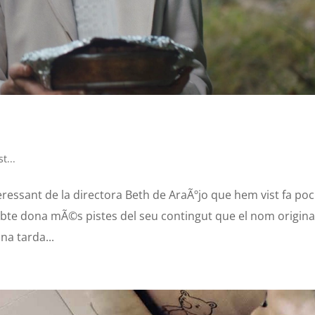
st...
eressant de la directora Beth de AraÃºjo que hem vist fa poc.
s dubte dona mÃ©s pistes del seu contingut que el nom origina
na tarda...