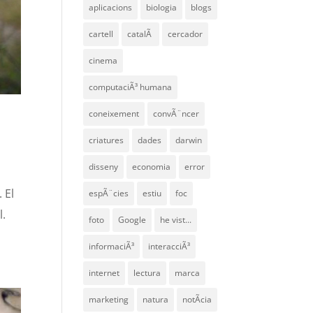
aplicacions
biologia
blogs
cartell
catalÃ
cercador
cinema
computaciÃ³ humana
coneixement
convÃ¨ncer
criatures
dades
darwin
disseny
economia
error
 El
espÃ¨cies
estiu
foc
l.
foto
Google
he vist...
informaciÃ³
interacciÃ³
internet
lectura
marca
marketing
natura
notÃ­cia