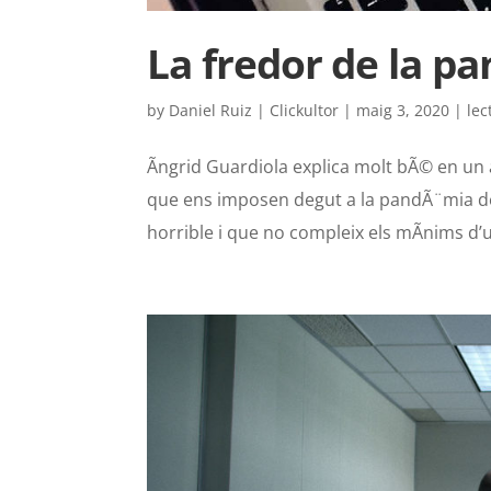
La fredor de la pa
by
Daniel Ruiz | Clickultor
|
maig 3, 2020
|
lec
Ãngrid Guardiola explica molt bÃ© en un a
que ens imposen degut a la pandÃ¨mia d
horrible i que no compleix els mÃ­nims d’u