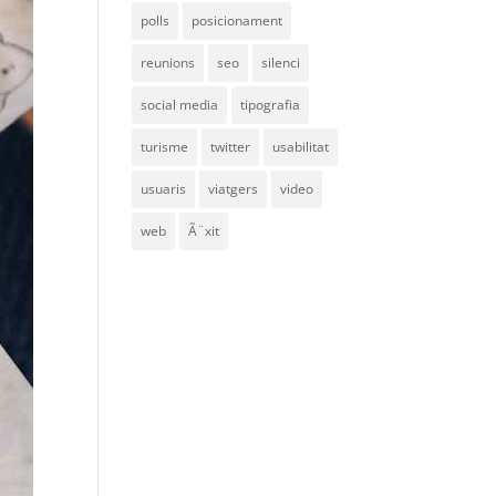
polls
posicionament
reunions
seo
silenci
social media
tipografia
turisme
twitter
usabilitat
usuaris
viatgers
video
web
Ã¨xit