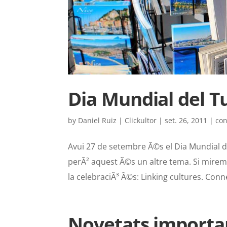
Dia Mundial del T
by
Daniel Ruiz | Clickultor
|
set. 26, 2011
|
co
Avui 27 de setembre Ã©s el Dia Mundial d
perÃ² aquest Ã©s un altre tema. Si mire
la celebraciÃ³ Ã©s: Linking cultures. Conne
Novetats importan