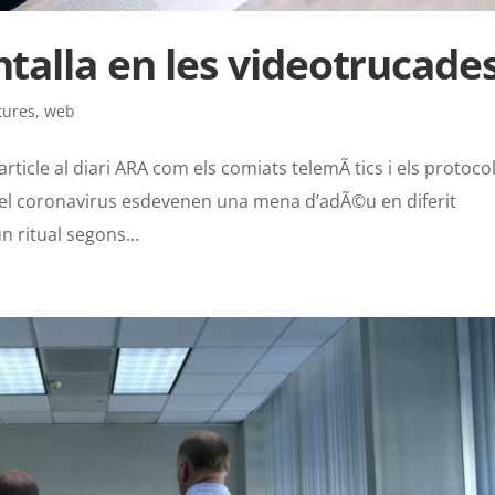
ntalla en les videotrucade
tures
,
web
rticle al diari ARA com els comiats telemÃ tics i els protoco
el coronavirus esdevenen una mena d’adÃ©u en diferit
n ritual segons...