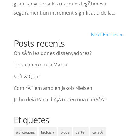
gran canvi per a les marques legÃ­times i
segurament un increment significatiu de la...
Next Entries »
Posts recents
On sÃ³n les dones dissenyadores?
Tots coneixem la Marta
Soft & Quiet
Com rÃ¨iem amb en Jakob Nielsen
Ja ho deia Paco IbÃ¡Ã±ez en una canÃ§Ã³
Etiquetes
aplicacions
biologia
blogs
cartell
catalÃ