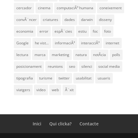
cercador
cinema
computaciÃ³ humana
coneixement
convÃ¨ncer
criatures
dades
darwin
disseny
economia
error
espÃ¨cies
estiu
foc
foto
Google
he vist...
informaciÃ³
interacciÃ³
internet
lectura
marca
marketing
natura
notÃ­cia
polls
posicionament
reunions
seo
silenci
social media
tipografia
turisme
twitter
usabilitat
usuaris
viatgers
video
web
Ã¨xit
Inici
Qui clicka?
Contacte