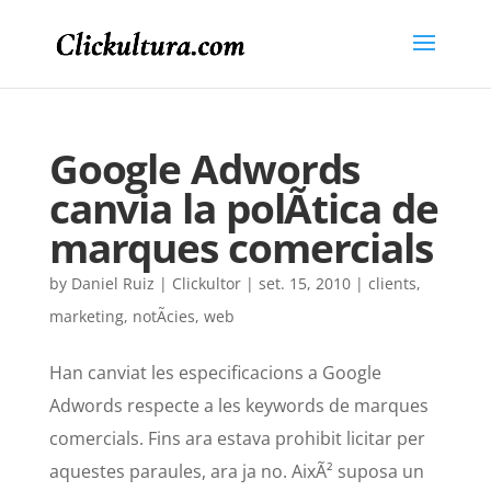
Google Adwords
canvia la polÃ­tica de
marques comercials
by
Daniel Ruiz | Clickultor
|
set. 15, 2010
|
clients
,
marketing
,
notÃ­cies
,
web
Han canviat les especificacions a Google
Adwords respecte a les keywords de marques
comercials. Fins ara estava prohibit licitar per
aquestes paraules, ara ja no. AixÃ² suposa un