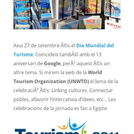
Avui 27 de setembre Ã©s el
Dia Mundial del
Turisme
. Coincideix tambÃ© amb el 13
aniversari de
Google
, perÃ² aquest Ã©s un
altre tema. Si mirem la web de la
World
Tourism Organization (UNWTO)
el lema de la
celebraciÃ³ Ã©s: Linking cultures. Connectar
pobles, afavorir l’intercanvia d’idees, etc… Les
celebracions de la jornada es fan a Egipte.