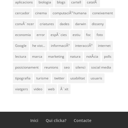
aplicacions
biologia
blogs
cartell
catalÃ
cercador
cinema
computaciÃ³ humana
coneixement
convÃ¨ncer
criatures
dades
darwin
disseny
economia
error
espÃ¨cies
estiu
foc
foto
Google
he vist...
informaciÃ³
interacciÃ³
internet
lectura
marca
marketing
natura
notÃ­cia
polls
posicionament
reunions
seo
silenci
social media
tipografia
turisme
twitter
usabilitat
usuaris
viatgers
video
web
Ã¨xit
Inici
Qui clicka?
Contacte