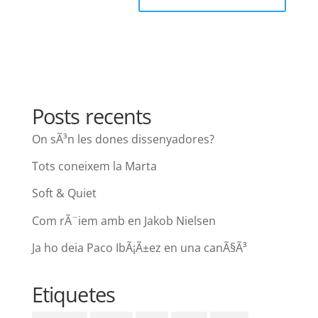
Posts recents
On sÃ³n les dones dissenyadores?
Tots coneixem la Marta
Soft & Quiet
Com rÃ¨iem amb en Jakob Nielsen
Ja ho deia Paco IbÃ¡Ã±ez en una canÃ§Ã³
Etiquetes