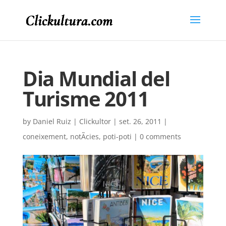
Dia Mundial del
Turisme 2011
by
Daniel Ruiz | Clickultor
|
set. 26, 2011
|
coneixement
,
notÃ­cies
,
poti-poti
|
0 comments