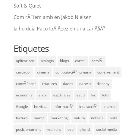
Soft & Quiet
Com rÃ¨iem amb en Jakob Nielsen
Ja ho deia Paco IbÃ¡Ã±ez en una canÃ§Ã³
Etiquetes
aplicacions
biologia
blogs
cartell
catalÃ
cercador
cinema
computaciÃ³ humana
coneixement
convÃ¨ncer
criatures
dades
darwin
disseny
economia
error
espÃ¨cies
estiu
foc
foto
Google
he vist...
informaciÃ³
interacciÃ³
internet
lectura
marca
marketing
natura
notÃ­cia
polls
posicionament
reunions
seo
silenci
social media