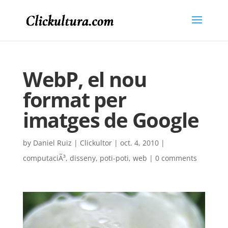
WebP, el nou
format per
imatges de Google
by
Daniel Ruiz | Clickultor
|
oct. 4, 2010
|
computaciÃ³
,
disseny
,
poti-poti
,
web
|
0 comments