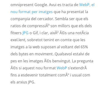
omnipresent Google. Avui es tracta de
WebP, el
nou format per imatges
que ha presentat la
companyia del cercador. Sembla ser que els
ratios de compressiÃ³ son millors que els dels
fitxers
JPG
o Gif, i clar, aixÃ² Ã©s una notÃ­cia
exel.lent, sobretot tenint en comte que les
imatges a la web suposen al voltant del 65%
dels bytes en moviment. Qualsevol estalvi de
pes en les imatges Ã©s benvingut. La pregunta
Ã©s si aquest nou format
WebP
s’extendrÃ
fins a esdevenir totalment comÃº i usual com
els arxius JPG.